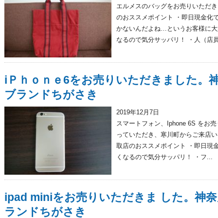
エルメスのバッグをお売りいただき
のおススメポイント ・即日現金化
かないんだよね…というお客様に大
なるので気分サッパリ！ ・人（店員.
iＰｈｏｎｅ6をお売りいただきました。
ブランドちがさき
2019年12月7日
スマートフォン、Iphone 6S 
っていただき、寒川町からご来店い
取店のおススメポイント ・即日現
くなるので気分サッパリ！ ・フ...
ipad miniをお売りいただきま した。
ランドちがさき