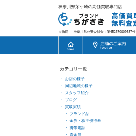
神奈川県茅ケ崎の高価買取専門店
古物商
神奈川県公安委員会：第452670009537号
カテゴリ一覧
お店の様子
周辺地域の様子
スタッフ紹介
ブログ
買取実績
ブランド品
金券・株主優待券
携帯電話
貴金属